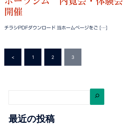
ポーツジム 内覧会・体験会
開催
チラシPDFダウンロード 当ホームページをご […]
投
<
1
2
3
稿
の
ペ
ー
検
ジ
索
送
り
最近の投稿