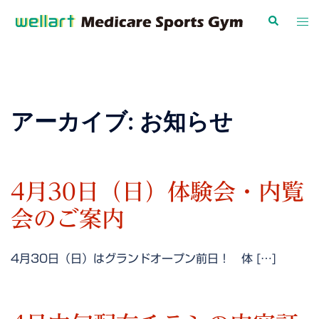
コ
検
ト
ン
索
グ
テ
ル
ン
メ
ツ
ニ
へ
ュ
アーカイブ:
お知らせ
ス
ー
キ
ッ
プ
4月30日（日）体験会・内覧
会のご案内
4月30日（日）はグランドオープン前日！ 体 […]