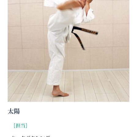
太陽
［担当］