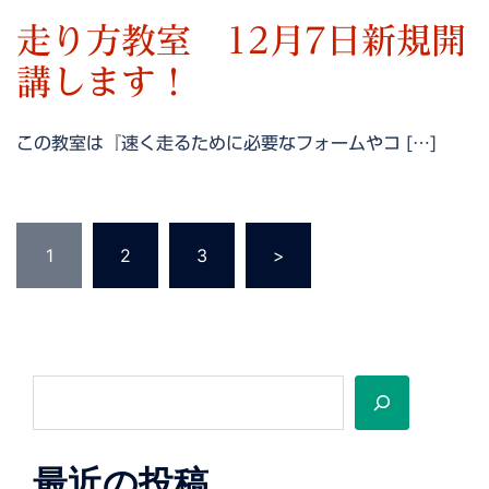
走り方教室 12月7日新規開
講します！
この教室は『速く走るために必要なフォームやコ […]
投
1
2
3
>
稿
の
ペ
ー
ジ
検
送
索
り
最近の投稿