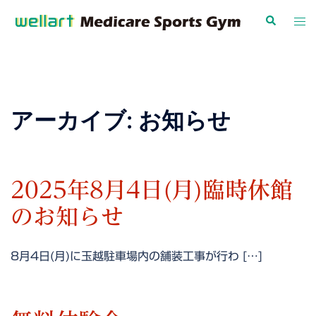
コ
検
ト
ン
索
グ
テ
ル
ン
メ
ツ
ニ
へ
ュ
アーカイブ:
お知らせ
ス
ー
キ
ッ
プ
2025年8月4日(月)臨時休館
のお知らせ
8月4日(月)に玉越駐車場内の舗装工事が行わ […]